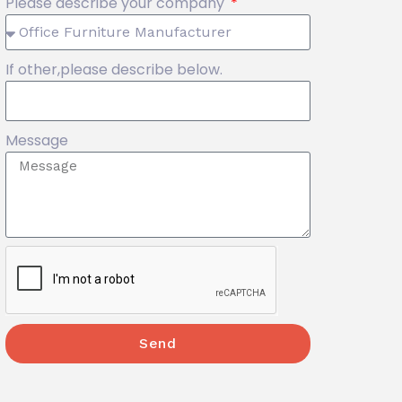
Please describe your company
If other,please describe below.
Message
Send