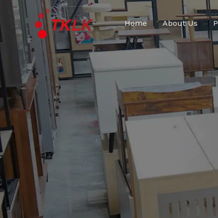
跳
至
Home
About Us
P
内
容