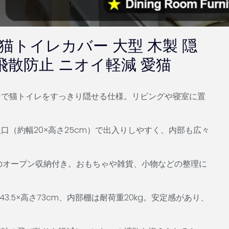
猫トイレカバー 大型 木製 隠
飛散防止 ニオイ軽減 愛猫
ンで猫トイレをすっきり隠せる仕様。
リビングや寝室に置
。
（約幅20×高さ25cm）で出入りしやすく、内部も広々
mのオープン収納付き。
おもちゃや雑貨、小物などの整理に
.5×高さ73cm、内部棚は耐荷重20kg。
安定感があり、