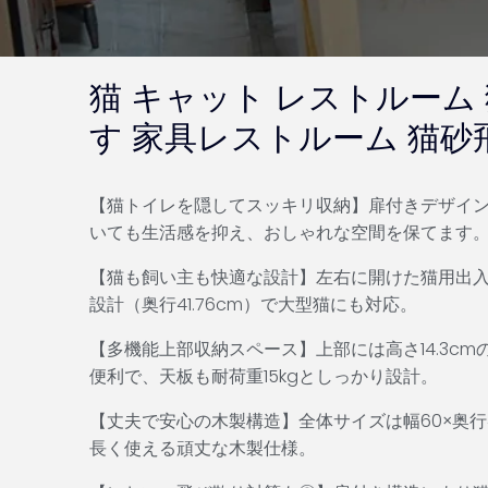
猫 キャット レストルーム 
す 家具レストルーム 猫砂
【猫トイレを隠してスッキリ収納】扉付きデザイ
いても生活感を抑え、おしゃれな空間を保てます
【猫も飼い主も快適な設計】左右に開けた猫用出入口
設計（奥行41.76cm）で大型猫にも対応。
【多機能上部収納スペース】上部には高さ14.3c
便利で、天板も耐荷重15kgとしっかり設計。
【丈夫で安心の木製構造】全体サイズは幅60×奥行43
長く使える頑丈な木製仕様。