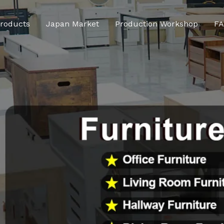
roducts
Japan Market
Production Workshop
F